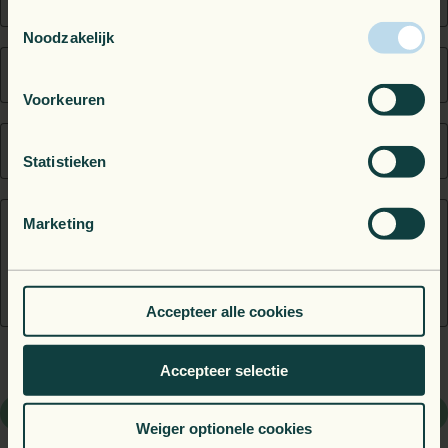
Name
Toestemmingsselectie
Noodzakelijk
Email
Voorkeuren
Telephone
Statistieken
Marketing
Message
Accepteer alle cookies
Accepteer selectie
I agree to the
Privacy Policy
Send
Weiger optionele cookies