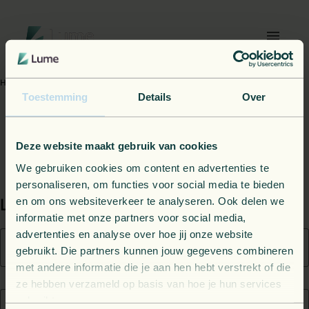
Lume
Toggl
Home
Contact
Toestemming
Details
Over
Deze website maakt gebruik van cookies
We gebruiken cookies om content en advertenties te
personaliseren, om functies voor social media te bieden
en om ons websiteverkeer te analyseren. Ook delen we
Let's build something solid,
together
informatie met onze partners voor social media,
advertenties en analyse over hoe jij onze website
First Name
gebruikt. Die partners kunnen jouw gegevens combineren
met andere informatie die je aan hen hebt verstrekt of die
ze hebben verzameld op basis van hoe je hun services
gebruikt.